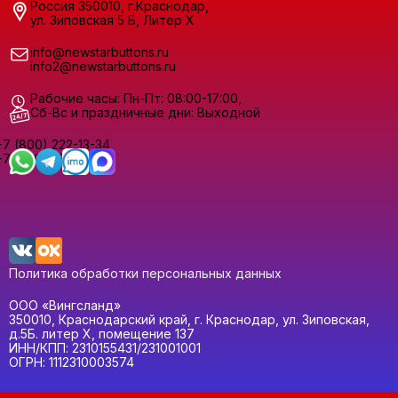
Россия 350010, г.Краснодар,
ул. Зиповская 5 Б, Литер Х
info@newstarbuttons.ru
info2@newstarbuttons.ru
Рабочие часы: Пн-Пт: 08:00-17:00,
Сб-Вс и праздничные дни: Выходной
+7 (800) 222-13-34
+7 (928) 330-52-52
Политика обработки персональных данных
ООО «Вингсланд»
350010, Краснодарский край, г. Краснодар, ул. Зиповская,
д.5Б. литер Х, помещение 137
ИНН/КПП: 2310155431/231001001
ОГРН: 1112310003574